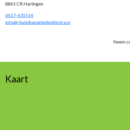
8861 CR Harlingen
0517-431514
info@rijwielhandeljelledijkstra.nl
Neem co
Kaart