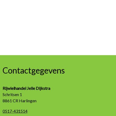
Contactgegevens
Rijwielhandel Jelle Dijkstra
Schritsen 1
8861 CR Harlingen
0517-431514